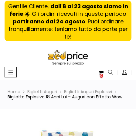
Gentile Cliente,
dall'8 al 23 agosto siamo in
ferie ☀️
. Gli ordini ricevuti in questo periodo
partiranno dal 24 agosto
. Puoi ordinare
tranquillamente: teniamo tutto da parte per
te!
navigazione
☰
0
Toggle
Home
Biglietti Auguri
Biglietti Auguri Esplosivi
Biglietto Esplosivo 18 Anni Lui – Auguri con Effetto Wow