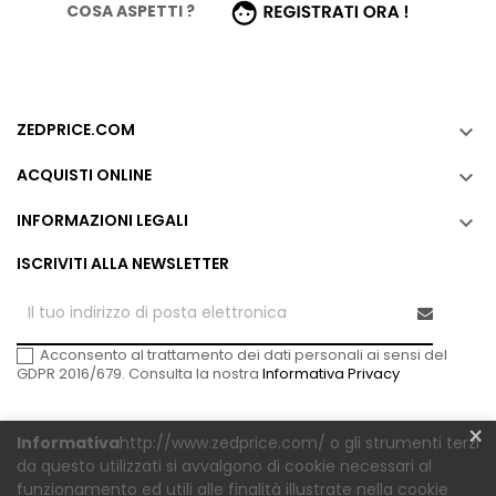
COSA ASPETTI ?
ZEDPRICE.COM

ACQUISTI ONLINE

INFORMAZIONI LEGALI

ISCRIVITI ALLA NEWSLETTER
Acconsento al trattamento dei dati personali ai sensi del
GDPR 2016/679. Consulta la nostra
Informativa Privacy
×
Informativa
http://www.zedprice.com/ o gli strumenti terzi
da questo utilizzati si avvalgono di cookie necessari al
funzionamento ed utili alle finalità illustrate nella
cookie