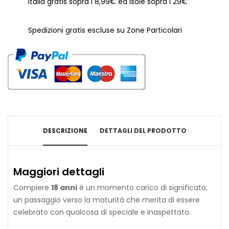
Italia gratis sopra i 8,99€ ed Isole sopra i 29€
Biglietto Esplosivo 18 Anni Gold – Effetto Sorpresa
8,99 €
Spedizioni gratis escluse su Zone Particolari
Biglietto Esplosivo 18 Anni Lui – Auguri con Effetto Wow
8,99 €
DESCRIZIONE
DETTAGLI DEL PRODOTTO
Biglietto Esplosivo 18 Anni per Lei con Palloncino Oro
8,99 €
Maggiori dettagli
Compiere
18 anni
è un momento carico di significato,
un passaggio verso la maturità che merita di essere
celebrato con qualcosa di speciale e inaspettato.