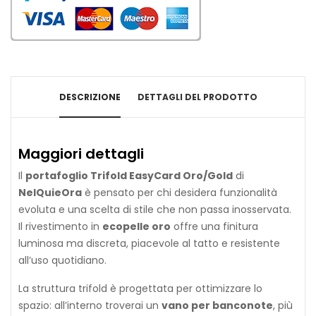
Portafoglio e Porta Carte EasyCard Magenta/Silver –
NelQuieOra
29,90 €
24,90 €
DESCRIZIONE
DETTAGLI DEL PRODOTTO
Maggiori dettagli
Portafoglio e Porta Carte EasyCard Oro/Oro –
Il
portafoglio Trifold EasyCard Oro/Gold
di
NelQuieOra
NelQuieOra
è pensato per chi desidera funzionalità
29,90 €
24,90 €
evoluta e una scelta di stile che non passa inosservata.
Il rivestimento in
ecopelle oro
offre una finitura
luminosa ma discreta, piacevole al tatto e resistente
all’uso quotidiano.
La struttura trifold è progettata per ottimizzare lo
Portafoglio e Porta Carte EasyCard Nero Opaco –
NelQuieOra
spazio: all’interno troverai un
vano per banconote
, più