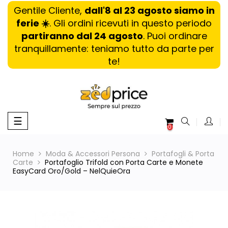
Gentile Cliente,
dall'8 al 23 agosto siamo in
ferie ☀️
. Gli ordini ricevuti in questo periodo
partiranno dal 24 agosto
. Puoi ordinare
tranquillamente: teniamo tutto da parte per
te!
navigazione
☰
0
Toggle
Home
Moda & Accessori Persona
Portafogli & Porta
Carte
Portafoglio Trifold con Porta Carte e Monete
EasyCard Oro/Gold – NelQuieOra