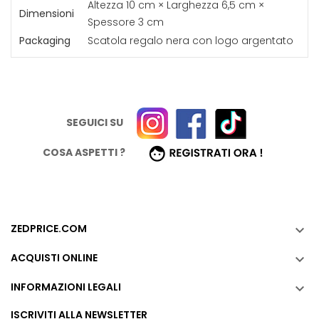
Altezza 10 cm × Larghezza 6,5 cm ×
Dimensioni
Spessore 3 cm
Packaging
Scatola regalo nera con logo argentato
Portafoglio EasyCard Nero con Cuciture Bianche e
Porta Carte Silver | NelQuieOra
29,90 €
24,90 €
SEGUICI SU
COSA ASPETTI ?
Portafoglio e Porta Carte EasyCard Nero/Nero –
NelQuieOra
29,90 €
24,90 €
ZEDPRICE.COM

ACQUISTI ONLINE

INFORMAZIONI LEGALI

Portafoglio e Porta Carte EasyCard Marrone Carbonio
"Sport" – NelQuieOra
ISCRIVITI ALLA NEWSLETTER