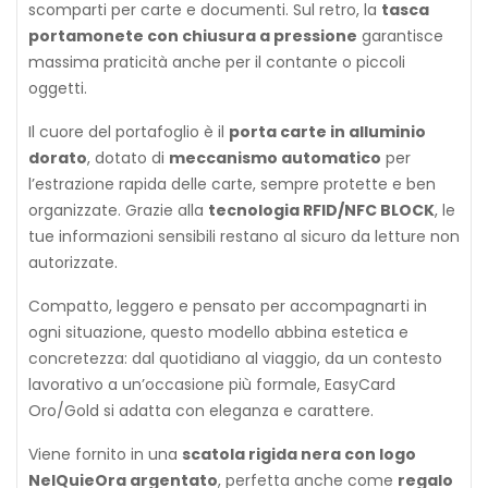
29,90 €
24,90 €
scomparti per carte e documenti. Sul retro, la
tasca
portamonete con chiusura a pressione
garantisce
massima praticità anche per il contante o piccoli
oggetti.
Il cuore del portafoglio è il
porta carte in alluminio
Portafoglio e Porta Carte EasyCard Nero/Silver –
dorato
, dotato di
meccanismo automatico
per
NelQuieOra
29,90 €
24,90 €
l’estrazione rapida delle carte, sempre protette e ben
organizzate. Grazie alla
tecnologia RFID/NFC BLOCK
, le
tue informazioni sensibili restano al sicuro da letture non
autorizzate.
Compatto, leggero e pensato per accompagnarti in
Portafoglio e Porta Carte EasyCard Nero Carbonio
ogni situazione, questo modello abbina estetica e
"Sport" – NelQuieOra
concretezza: dal quotidiano al viaggio, da un contesto
29,90 €
24,90 €
lavorativo a un’occasione più formale, EasyCard
Oro/Gold si adatta con eleganza e carattere.
Viene fornito in una
scatola rigida nera con logo
NelQuieOra argentato
, perfetta anche come
regalo