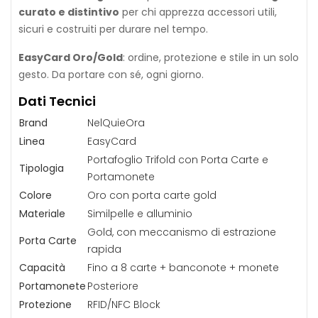
curato e distintivo
per chi apprezza accessori utili,
Portafoglio Trifold con Porta Carte e Monete EasyCard
sicuri e costruiti per durare nel tempo.
Giallo/Silver – NelQuieOra
24,90 €
EasyCard Oro/Gold
: ordine, protezione e stile in un solo
gesto. Da portare con sé, ogni giorno.
Dati Tecnici
Brand
NelQuieOra
Portafoglio Trifold con Porta Carte e Monete EasyCard
Linea
EasyCard
Soft Touch Nero/Silver – NelQuieOra
Portafoglio Trifold con Porta Carte e
24,90 €
Tipologia
Portamonete
Colore
Oro con porta carte gold
Materiale
Similpelle e alluminio
Gold, con meccanismo di estrazione
Porta Carte
rapida
Portafoglio e Porta Carte EasyCard Arancione –
Capacità
Fino a 8 carte + banconote + monete
NelQuieOra
29,90 €
24,90 €
Portamonete
Posteriore
Protezione
RFID/NFC Block